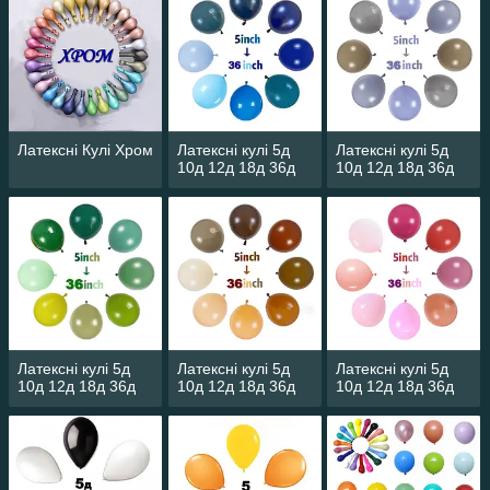
Якість матеріалу куль еластичні, м'які на дотик!
І ще — Політ кульок до 14 днів! Вони не лежатимуть
через день на підлозі або землі, вони будуть у повітрі!
Латексні Кулі Хром
Латексні кулі 5д
Латексні кулі 5д
10д 12д 18д 36д
10д 12д 18д 36д
Латексні кулі 5д
Латексні кулі 5д
Латексні кулі 5д
10д 12д 18д 36д
10д 12д 18д 36д
10д 12д 18д 36д