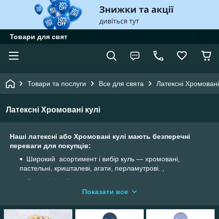
Товари для свят
Товари та послуги
Все для свята
Латексні Хромовані
Латексні Хромовані кулі
Наші латексні або Хромовані кулі мають безперечні
переваги для покупців:
Широкий асортимент і вибір куль — хромовані,
пастельні, кришталеві, агати, перламутрові. ,
Яскраві фарби,
Показати все
Пятисторонний (5-ти сторонний) принт,
Кулі без запаху, що дуже важливо!