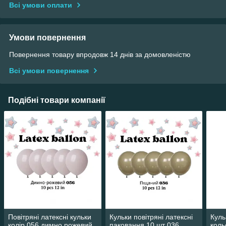
Всі умови оплати
Умови повернення
Повернення товару впродовж 14 днів за домовленістю
Всі умови повернення
Подібні товари компанії
Повітряні латексні кульки
Кульки повітряні латексні
Куль
колір 056 димно рожевий
паковання 10 шт 036
коль