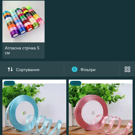
Атласна стрічка 5
см
Сортування
0
Фільтри
–5%
–5%