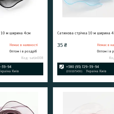
а 10 м ширина 4см
Сатинова стрічка 10 м ширина 
35 ₴
Немає в наявності
Немає в на
Оптом і в роздріб
Оптом і в 
satin008
9-39-94
+380 (93) 729-39-94
Україна Київ
Україна Київ
0501675430