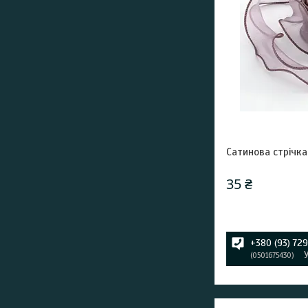
Сатинова стрічк
35 ₴
+380 (93) 72
0501675430