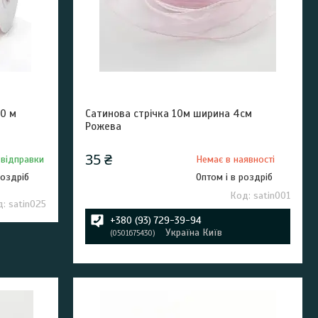
10 м
Сатинова стрічка 10м ширина 4см
Рожева
35 ₴
 відправки
Немає в наявності
роздріб
Оптом і в роздріб
satin001
satin025
+380 (93) 729-39-94
Україна Київ
0501675430