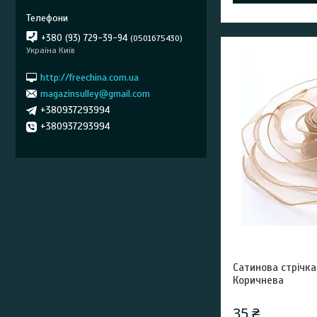
+380 (93) 729-39-94
0501675430
Україна Київ
http://freechina.com.ua
magazinsulley@gmail.com
+380937293994
+380937293994
Сатинова стрічк
Коричнева
35 ₴