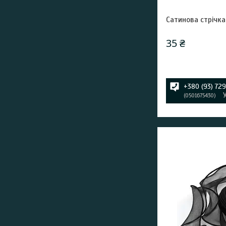
Сатинова стрічк
35 ₴
+380 (93) 72
0501675430