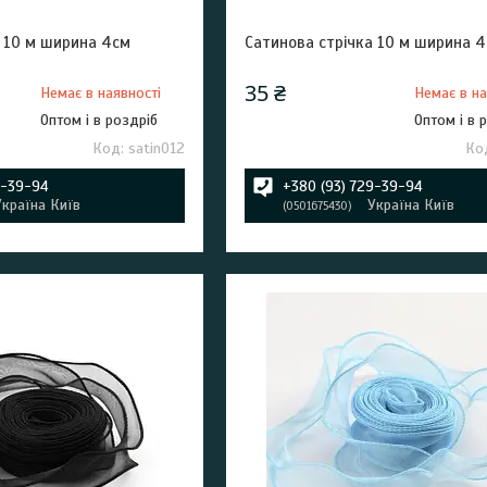
а 10 м ширина 4см
Сатинова стрічка 10 м ширина 4
35 ₴
Немає в наявності
Немає в на
Оптом і в роздріб
Оптом і в 
satin012
9-39-94
+380 (93) 729-39-94
Україна Київ
Україна Київ
0501675430