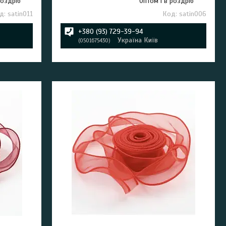
роздріб
Оптом і в роздріб
satin011
satin006
+380 (93) 729-39-94
Україна Київ
0501675430