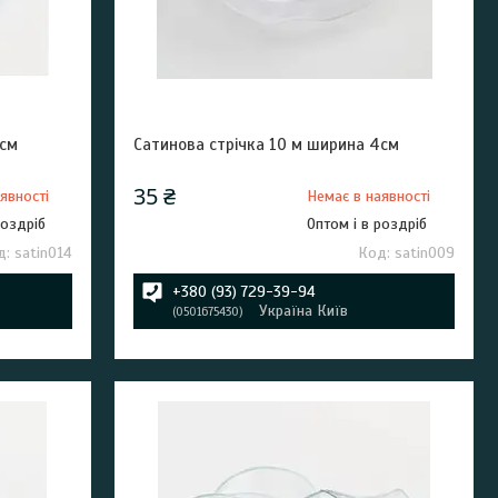
4см
Сатинова стрічка 10 м ширина 4см
35 ₴
явності
Немає в наявності
роздріб
Оптом і в роздріб
satin014
satin009
+380 (93) 729-39-94
Україна Київ
0501675430