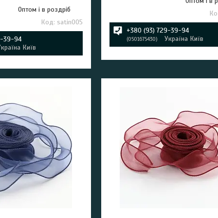
Оптом і в 
Оптом і в роздріб
satin005
+380 (93) 729-39-94
Україна Київ
9-39-94
0501675430
Україна Київ