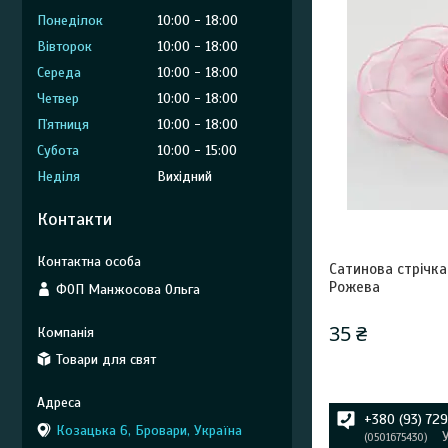
Понеділок
10:00
18:00
Вівторок
10:00
18:00
Середа
10:00
18:00
Четвер
10:00
18:00
Пʼятниця
10:00
18:00
Субота
10:00
15:00
Неділя
Вихідний
Контакти
Сатинова стрічк
Рожева
ФОП Манжосова Ольга
35 ₴
Товари для свят
+380 (93) 72
Козацька 6, Бровари, Україна
0501675430