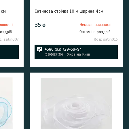
 см
Сатинова стрічка 10 м ширина 4см
35 ₴
явності
Немає в наявності
роздріб
Оптом і в роздріб
satin007
satin013
+380 (93) 729-39-94
Україна Київ
0501675430