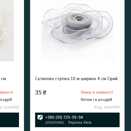
 см
Сатинова стрічка 10 м ширина 4 см Сірий
35 ₴
явності
Немає в наявності
роздріб
Оптом і в роздріб
satin003
satin004
+380 (93) 729-39-94
Україна Київ
0501675430