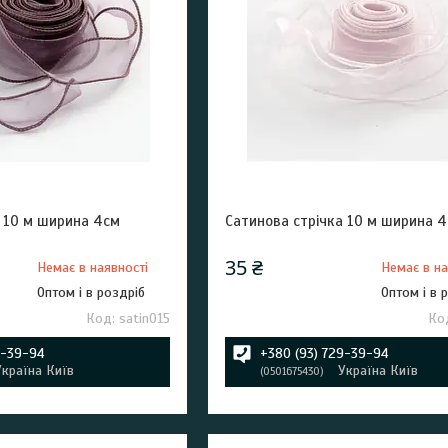
а 10 м ширина 4см
Сатинова стрічка 10 м ширина 
35 ₴
Немає в наявності
Немає в на
Оптом і в роздріб
Оптом і в 
satin015
9-39-94
+380 (93) 729-39-94
Україна Київ
Україна Київ
0501675430