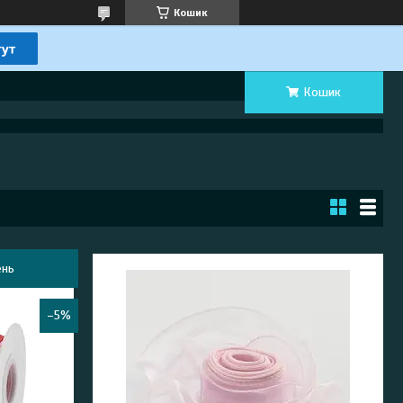
Кошик
Кошик
ень
–5%