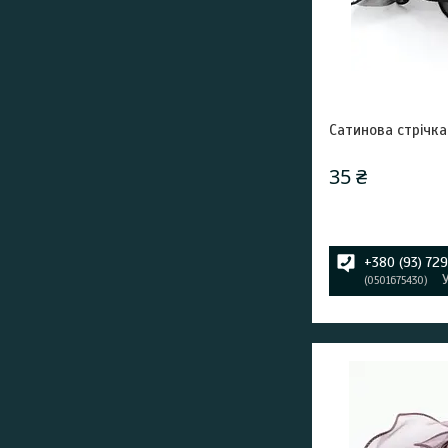
Сатинова стрічк
35 ₴
+380 (93) 72
0501675430