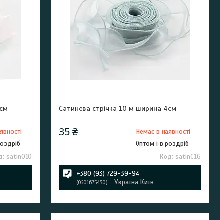
4см
Сатинова стрічка 10 м ширина 4см
35 ₴
явності
Немає в наявності
роздріб
Оптом і в роздріб
satin010
satin016
+380 (93) 729-39-94
Україна Київ
0501675430