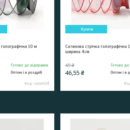
Купити
 голографічна 10 м
Сатинова стрічка голографічна 
ширина 4см
49 ₴
Готово до відправки
Готово до
46,55 ₴
Оптом і в роздріб
Оптом і в 
satin024