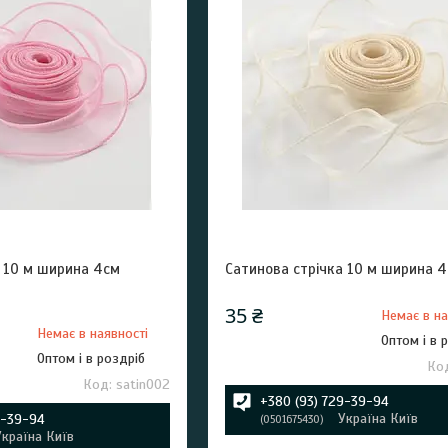
а 10 м ширина 4см
Сатинова стрічка 10 м ширина 4
35 ₴
Немає в на
Немає в наявності
Оптом і в 
Оптом і в роздріб
satin002
+380 (93) 729-39-94
Україна Київ
9-39-94
0501675430
Україна Київ