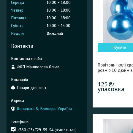
Середа
10:00
18:00
Четвер
10:00
18:00
Пʼятниця
10:00
18:00
Субота
10:00
15:00
Неділя
Вихідний
Контакти
Купити
Повітряні кулі хр
ФОП Манжосова Ольга
розмір 10 дюймі
125 ₴/
упаковка
Товари для свят
Козацька 6, Бровари, Україна
+380 (93) 729-39-94
0501675430