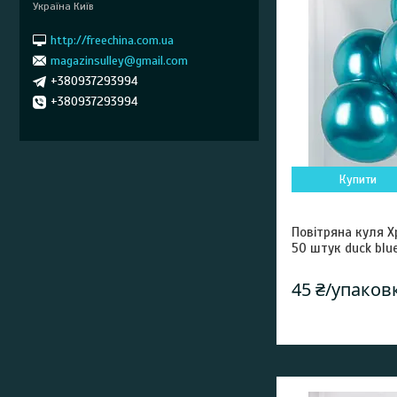
Україна Київ
http://freechina.com.ua
magazinsulley@gmail.com
+380937293994
+380937293994
Купити
Повітряна куля 
50 штук duck blu
45 ₴/упаков