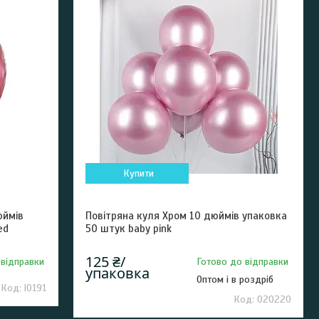
Купити
юймів
Повітряна куля Хром 10 дюймів упаковка
ed
50 штук baby pink
125 ₴/
 відправки
Готово до відправки
упаковка
Оптом і в роздріб
l0191
020220