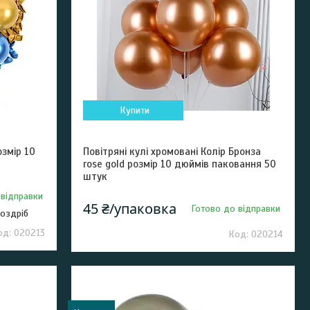
Купити
озмір 10
Повітряні кулі хромовані Колір Бронза
rose gold розмір 10 дюймів паковання 50
штук
 відправки
45 ₴/упаковка
Готово до відправки
роздріб
020213
020214