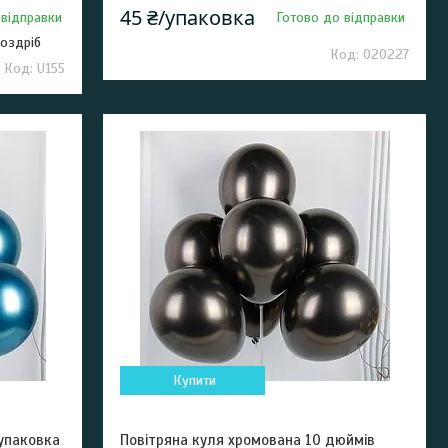
45 ₴/упаковка
 відправки
Готово до відправки
роздріб
020227
U155
Купити
 упаковка
Повітряна куля хромована 10 дюймів