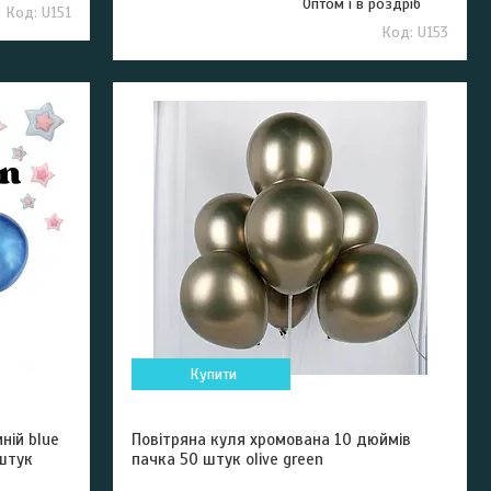
Оптом і в роздріб
U151
U153
Купити
ній blue
Повітряна куля хромована 10 дюймів
штук
пачка 50 штук olive green