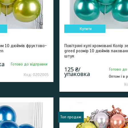
Купити
ром 10 дюймів фруктово-
Повітряні кулі хромовані Колір 
en
greed розмір 10 дюймів пакован
штук
ка
Готово до відправки
125 ₴/
Готово до
упаковка
0202005
Оптом і в 
Топ продаж