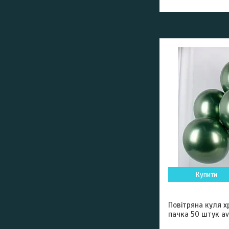
Купити
Повітряна куля 
пачка 50 штук av