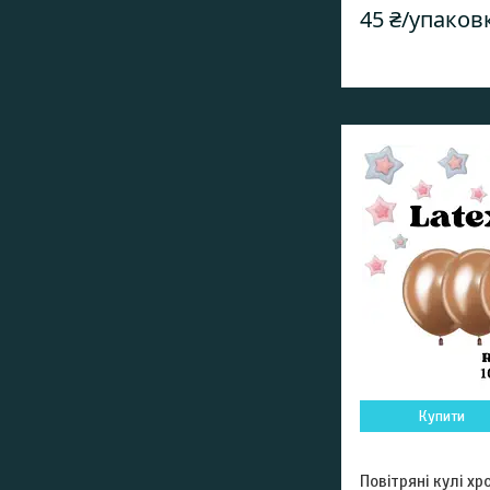
45 ₴/упаков
Купити
Повітряні кулі хр