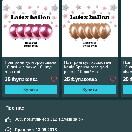
Повітряна куля хромована
Повітряні кулі хромовані
Пові
10 дюймів пачка 10 штук
Колір Бронза rose gold
10 д
rose red
розмір 10 дюймів
cha
паковання 10 штук
35
35
35
₴/упаковка
₴/упаковка
₴
Купити
Купити
Про нас
98% позитивних з 312 відгуків за рік
Працює з 13.09.2013