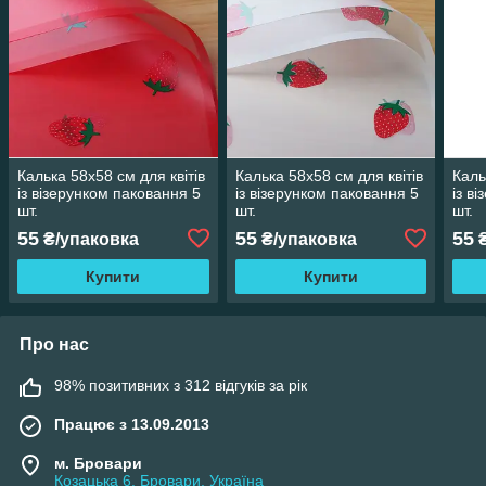
Калька 58х58 см для квітів
Калька 58х58 см для квітів
Каль
із візерунком паковання 5
із візерунком паковання 5
із в
шт.
шт.
шт.
55
55
55
₴/упаковка
₴/упаковка
₴
Купити
Купити
Про нас
98% позитивних з 312 відгуків за рік
Працює з 13.09.2013
м. Бровари
Козацька 6, Бровари, Україна