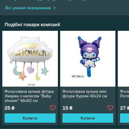
Всі умови повернення
Подібні товари компанії
Фольгована кулька фігура
Фольгована кулька міні
Фоль
Хмарка з написом "Baby
фігура Куромі 40х24 см
Потя
shower" 66х62 см
25
15
27
₴
₴
Купити
Купити