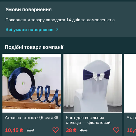
Умови повернення
Повернення товару впродовж 14 днів за домовленістю
Всі умови повернення
Подібні товари компанії
Атласна стрічка 0,6 см #38
Бант для весільних
Атла
стільців — фіолетовий
10,45
38
10,
₴
₴
11 ₴
40 ₴