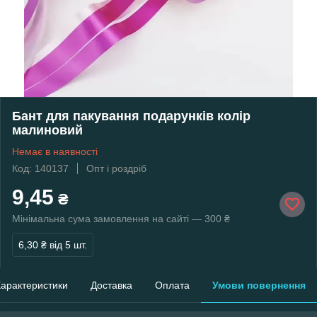
Бант для пакування подарунків колір
малиновий
Немає в наявності
Код: 140137
Опт і роздріб
9,45
₴
Мінімальна сума замовлення на сайті — 300 ₴
6,30 ₴
від 5 шт.
арактеристики
Доставка
Оплата
Умови повернення