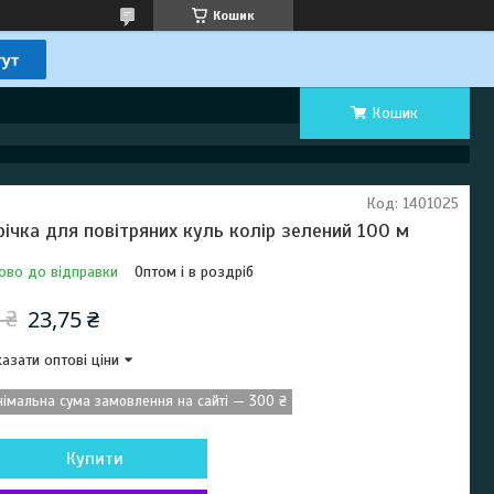
Кошик
Кошик
Код:
1401025
річка для повітряних куль колір зелений 100 м
ово до відправки
Оптом і в роздріб
23,75 ₴
 ₴
азати оптові ціни
німальна сума замовлення на сайті — 300 ₴
Купити