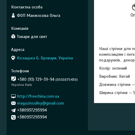
О
ФОП Манжосова Ольга
Товари для свят
Наші стрічки для п
композиціям і легк
Козацька 6, Бровари, Україна
подарунків, декор
Колір: зелений
Виробник: Китай
+380 (93) 729-39-94
0501675430
Довжина стрічки —
Україна Київ
Ширина стрічки — 5
http://freechina.com.ua
magazinsulley@gmail.com
+380937293994
+380937293994