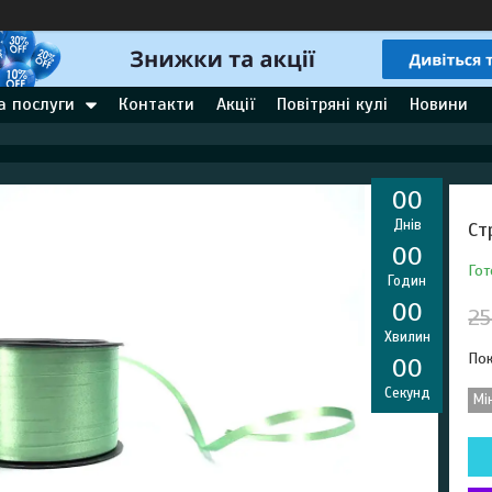
а послуги
Контакти
Акції
Повітряні кулі
Новини
0
0
Днів
Ст
0
0
Гот
Годин
0
0
25
Хвилин
Пок
0
0
Секунд
Мі