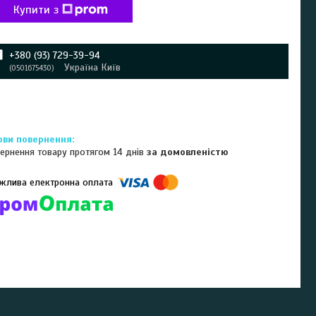
Купити з
+380 (93) 729-39-94
Україна Київ
0501675430
ернення товару протягом 14 днів
за домовленістю
омпанії підключені електронні платежі. Тепер ви можете купити
ь-який товар не покидаючи сайту.