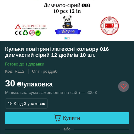
Кульки повітряні латексні кольору 016
димчастий сірий 12 дюймів 10 шт.
Готово до відправки
Код: R112
Опт і роздріб
30
₴/упаковка
Мінімальна сума замовлення на сайті — 300 ₴
18 ₴
від 3 упаковок
Купити
або