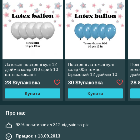
Латексні повітряні кулі 12
Повітряні латексні кулі
Пові
дюймів колір 010 сірий 10
колір 005 темно-
коль
шт. в пакованні
бірюзовий 12 дюймів 10
дюйм
шт.
28
30
28
₴/упаковка
₴/упаковка
₴
Купити
Купити
Про нас
98% позитивних з 312 відгуків за рік
Працює з 13.09.2013