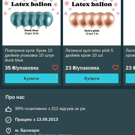
Повітряна куля Хром 10
Латексні кулі retro pink 5
Лате
дюймів упаковка 10 штук
дюймів хром 10 шт.
хром
duck blue
35
23
23
₴/упаковка
₴/упаковка
₴
Купити
Купити
Про нас
98% позитивних з 312 відгуків за рік
Працює з 13.09.2013
м. Бровари
Козацька 6, Бровари, Україна