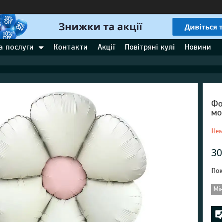
а послуги
Контакти
Акції
Повітряні кулі
Новини
Фо
мо
Нем
30
Пок
Мі