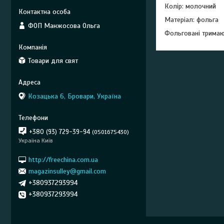
Колір: молочний
Матеріал: фольга
ФОП Манжосова Ольга
Фольговані тримают
Товари для свят
Козацька 6, Бровари, Україна
+380 (93) 729-39-94
0501675430
Україна Київ
http://freechina.com.ua
magazinsulley@gmail.com
+380937293994
+380937293994