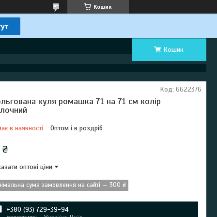
Кошик
Кошик
Код:
6622376
льгована куля ромашка 71 на 71 см колір
лочний
ає в наявності
Оптом і в роздріб
 ₴
азати оптові ціни
німальна сума замовлення на сайті — 300 ₴
+380 (93) 729-39-94