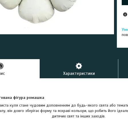
пов
пис
Характеристики
ована фігура ромашка
рвиста куля стане чудовим доповненням до будь-якого свята або темат
іалу, він довго зберігає форму та яскраві кольори, що робить його ідеа
дитячих свят та інших заходів.