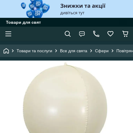
Товари для свят
Товари та послуги
Все для свята
Сфери
Повітря