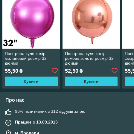
Повітряна куля колір
Повітряна куля колір
Пові
малиновий розмір 32
рожеве золото розмір 32
смар
дюйми
дюйми
дюй
55,50
52,50
55,
₴
₴
Купити
Купити
Про нас
98% позитивних з 312 відгуків за рік
Працює з 13.09.2013
м. Бровари