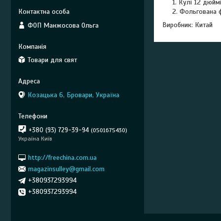
Кулі 12 дюйм
Фольгована ф
Виробник: Китай
ФОП Манжосова Ольга
Товари для свят
Козацька 6, Бровари, Україна
+380 (93) 729-39-94
0501675430
Україна Київ
http://freechina.com.ua
magazinsulley@gmail.com
+380937293994
+380937293994