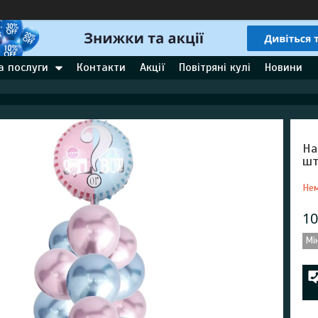
а послуги
Контакти
Акції
Повітряні кулі
Новини
На
шт
Нем
10
Мі