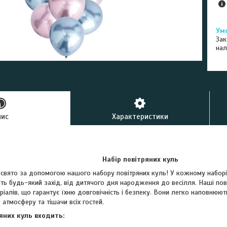
Зак
нал
пис
Характеристики
Набір повітряних куль
 свято за допомогою нашого набору повітряних куль! У кожному наборі в
ь будь-який захід, від дитячого дня народження до весілля. Наші пові
ріалів, що гарантує їхню довговічність і безпеку. Вони легко наповнюютьс
атмосферу та тішачи всіх гостей.
яних куль входить: