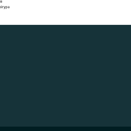
ів
ігура