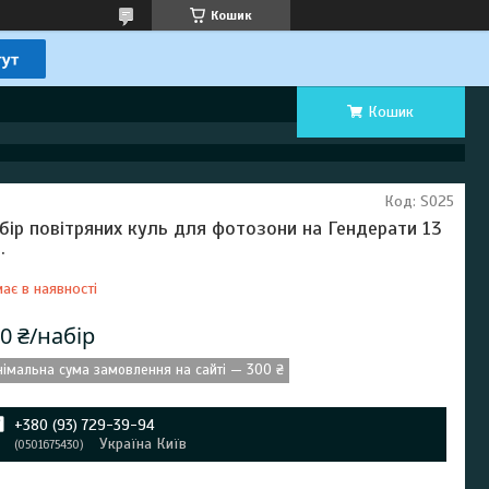
Кошик
Кошик
Код:
S025
бір повітряних куль для фотозони на Гендерати 13
.
ає в наявності
0 ₴/набір
німальна сума замовлення на сайті — 300 ₴
+380 (93) 729-39-94
Україна Київ
0501675430