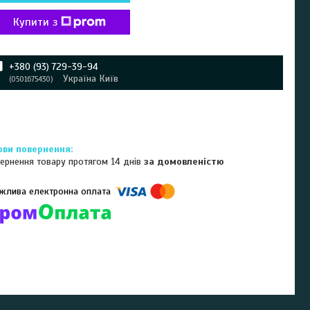
Купити з
+380 (93) 729-39-94
Україна Київ
0501675430
ернення товару протягом 14 днів
за домовленістю
омпанії підключені електронні платежі. Тепер ви можете купити
ь-який товар не покидаючи сайту.