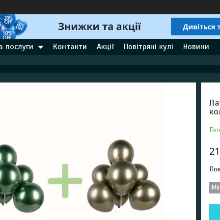
а послуги
Контакти
Акції
Повітряні кулі
Новини
Ла
ко
Гот
21
Пок
Мі