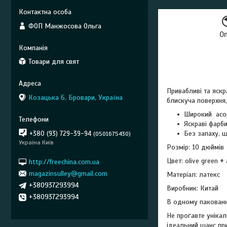
ФОП Манжосова Ольга
О
Товари для свят
Привабливі та яскр
Козацька 6, Бровари, Україна
блискуча поверхня,
Широкий асо
Яскраві фарб
Без запаху,
+380 (93) 729-39-94
0501675430
Україна Київ
Розмір: 10 дюймів
Цвет: olive green
+
http://freechina.com.ua
magazinsulley@gmail.com
Матеріал: латекс
+380937293994
Виробник: Китай
+380937293994
В одному пакованн
Не проґавте уніка
ідеальний шанс пр