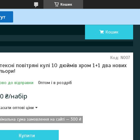
Кошик
Кошик
Код:
N007
тексні повітряні кулі 10 дюймів хром 1+1 два нових
льори!
ово до відправки
Оптом і в роздріб
0 ₴/набір
азати оптові ціни
німальна сума замовлення на сайті — 300 ₴
Купити