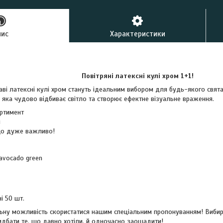
пис
Характеристики
Повітряні латексні кулі хром 1+1!
аві латексні кулі хром стануть ідеальним вибором для будь-якого свята
 яка чудово відбиває світло та створює ефектне візуальне враження.
ртимент
и
 що дуже важливо!
avocado green
і 50 шт.
льну можливість скористатися нашим спеціальним пропонуванням! Вибира
идбати те, що давно хотіли, й одночасно заощадити!