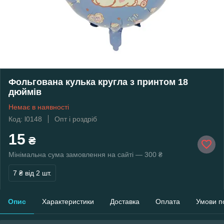
Фольгована кулька кругла з принтом 18
дюймів
Немає в наявності
Код: l0148
Опт і роздріб
15
₴
Мінімальна сума замовлення на сайті — 300 ₴
7 ₴
від 2 шт.
Опис
Характеристики
Доставка
Оплата
Умови п