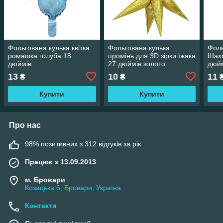
Фольгована кулька квітка
Фольгована кулька
Фоль
ромашка голуба 18
промінь для 3D зірки їжака
Шахм
дюймів
27 дюймів золото
дюй
голограма
13
10
11
₴
₴
Купити
Купити
Про нас
98% позитивних з 312 відгуків за рік
Працює з 13.09.2013
м. Бровари
Козацька 6, Бровари, Україна
Контакти