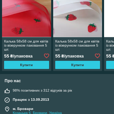
Калька 58х58 см для квітів
Калька 58х58 см для квітів
Каль
із візерунком паковання 5
із візерунком паковання 5
із в
шт.
шт.
шт.
55
55
55
₴/упаковка
₴/упаковка
₴
Купити
Купити
Про нас
98% позитивних з 312 відгуків за рік
Працює з 13.09.2013
м. Бровари
Козацька 6, Бровари, Україна