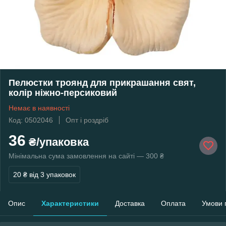
Пелюстки троянд для прикрашання свят,
колір ніжно-персиковий
Немає в наявності
Код: 0502046
Опт і роздріб
36
₴/упаковка
Мінімальна сума замовлення на сайті — 300 ₴
20 ₴
від 3 упаковок
Опис
Характеристики
Доставка
Оплата
Умови 