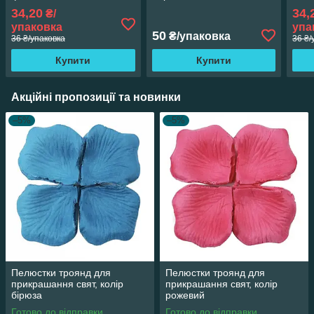
34,20
34,
₴/
упаковка
упа
50
₴/упаковка
36 ₴/упаковка
36 ₴/
Купити
Купити
Акційні пропозиції та новинки
–5%
–5%
Пелюстки троянд для
Пелюстки троянд для
прикрашання свят, колір
прикрашання свят, колір
бірюза
рожевий
Готово до відправки
Готово до відправки