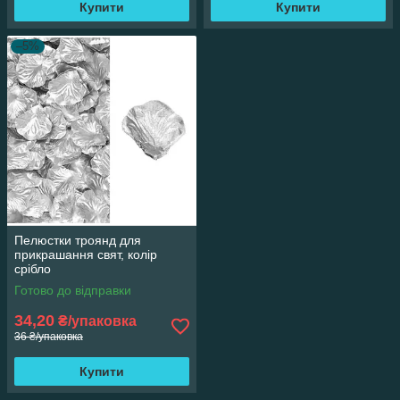
Купити
Купити
–5%
Пелюстки троянд для
прикрашання свят, колір
срібло
Готово до відправки
34,20
₴/упаковка
36 ₴/упаковка
Купити