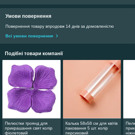
Умови повернення
Повернення товару впродовж 14 днів за домовленістю
Всі умови повернення
Подібні товари компанії
Пелюстки троянд для
Калька 58х58 см для квітів
Пелю
прикрашання свят колір
паковання 5 шт. колір
прик
фіолетовий
персиковий
ніжн