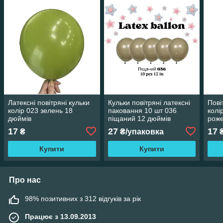
Латексні повітряні кульки
Кульки повітряні латексні
Пові
колір 023 зелень 18
паковання 10 шт 036
колі
дюймів
піщаний 12 дюймів
роже
17
27
17
₴
₴/упаковка
Купити
Купити
Про нас
98% позитивних з 312 відгуків за рік
Працює з 13.09.2013