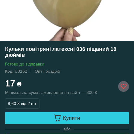
Кульки повітряні латексні 036 піщаний 18
дюймів
Готово до відправки
Код: U0162
Опт і роздріб
17
₴
Мінімальна сума замовлення на сайті — 300 ₴
8,60 ₴
від 2 шт.
Купити
або