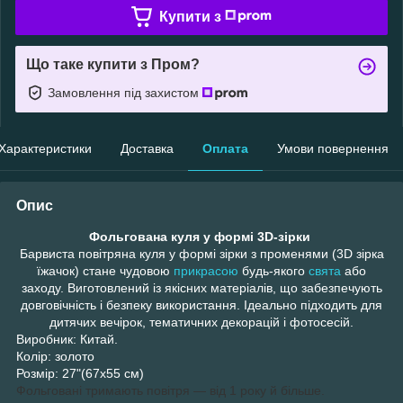
Купити з
Що таке купити з Пром?
Замовлення під захистом
Характеристики
Доставка
Оплата
Умови повернення
Опис
Фольгована куля у формі 3D-зірки
Барвиста повітряна куля у формі зірки з променями (3D зірка
їжачок) стане чудовою
прикрасою
будь-якого
свята
або
заходу. Виготовлений із якісних матеріалів, що забезпечують
довговічність і безпеку використання. Ідеально підходить для
дитячих вечірок, тематичних декорацій і фотосесій.
Виробник: Китай.
Колір: золото
Розмір: 27"(67х55 см)
Фольговані тримають повітря — від 1 року й більше.