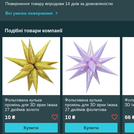
Повернення товару впродовж 14 днів за домовленістю
Всі умови повернення
Подібні товари компанії
Фольгована кулька
Фольгована кулька
Фоль
промінь для 3D зірки їжака
промінь для 3D зірки їжака
3D ї
27 дюймів золото
27 дюймів фіолетова
голограма
голограма
10
10
66
₴
₴
Купити
Купити