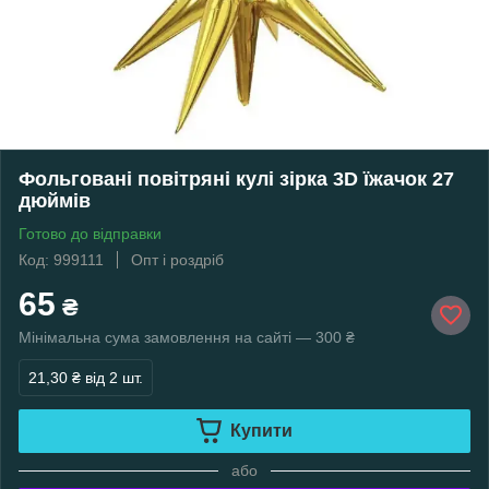
Фольговані повітряні кулі зірка 3D їжачок 27
дюймів
Готово до відправки
Код: 999111
Опт і роздріб
65
₴
Мінімальна сума замовлення на сайті — 300 ₴
21,30 ₴
від 2 шт.
Купити
або