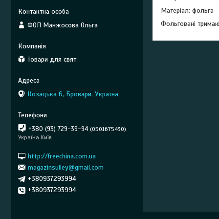
Матеріал: фольга
Фольговані тримают
ФОП Манжосова Ольга
Товари для свят
Козацька 6, Бровари, Україна
+380 (93) 729-39-94
0501675430
Україна Київ
http://freechina.com.ua
magazinsulley@gmail.com
+380937293994
+380937293994