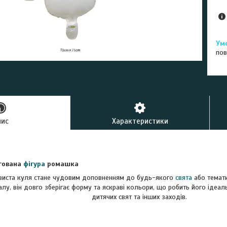
пов
пис
Характеристики
гована
фігура
ромашка
рвиста куля стане чудовим доповненням до будь-якого
свята
або темати
іалу, він довго зберігає форму та яскраві кольори, що робить його іде
дитячих свят та інших заходів.