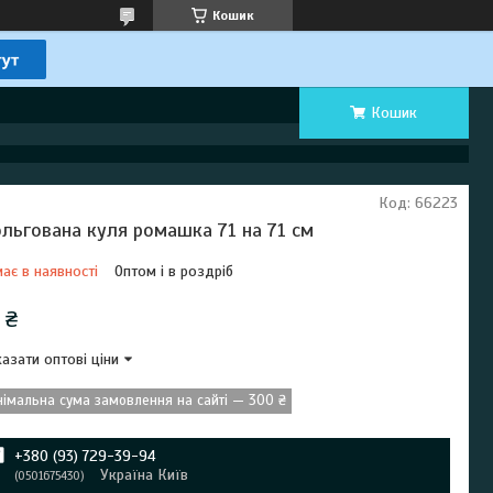
Кошик
Кошик
Код:
66223
льгована куля ромашка 71 на 71 см
ає в наявності
Оптом і в роздріб
 ₴
азати оптові ціни
німальна сума замовлення на сайті — 300 ₴
+380 (93) 729-39-94
Україна Київ
0501675430