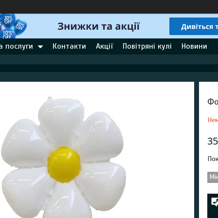
а послуги
Контакти
Акції
Повітряні кулі
Новини
Фо
Нем
35
Пок
Мі