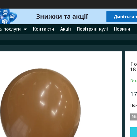
а послуги
Контакти
Акції
Повітряні кулі
Новини
По
18
Гот
17
Пок
Мі