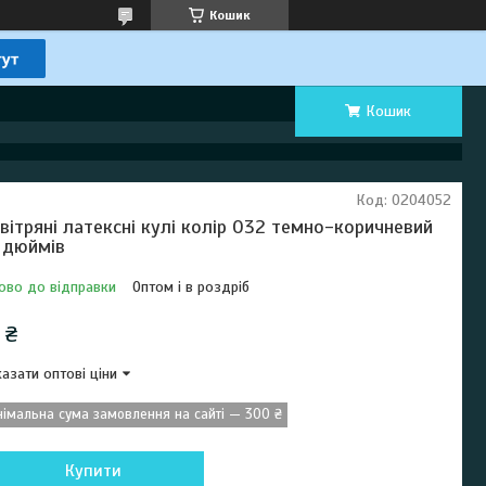
Кошик
Кошик
Код:
0204052
вітряні латексні кулі колір 032 темно-коричневий
 дюймів
ово до відправки
Оптом і в роздріб
 ₴
азати оптові ціни
німальна сума замовлення на сайті — 300 ₴
Купити