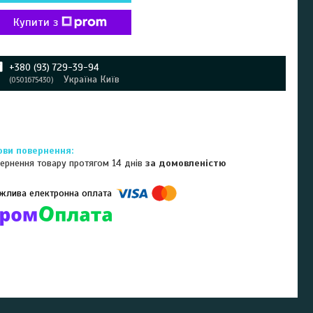
Купити з
+380 (93) 729-39-94
Україна Київ
0501675430
ернення товару протягом 14 днів
за домовленістю
омпанії підключені електронні платежі. Тепер ви можете купити
ь-який товар не покидаючи сайту.