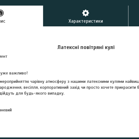
пис
Характеристики
Латексні повітряні кулі
мент
 дуже важливо!
мероприйняттю чарівну атмосферу з нашими латексними кулями найвищо
народження, весілля, корпоративний захід чи просто хочете прикрасити
підійдуть для будь-якого випадку.
чневий