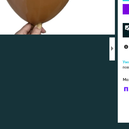
пов
У к
буд