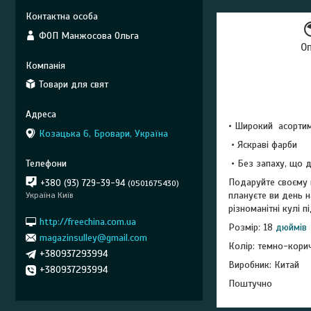
ФОП Манжосова Ольга
О
Товари для свят
• Широкий асорти
Козацька 6, Бровари, Україна
• Яскраві фарби
• Без запаху, що
Подаруйте своєму 
+380 (93) 729-39-94
0501675430
плануєте ви день 
Україна Київ
різноманітні кулі 
http://freechina.com.ua
Розмір: 18
дюймів
magazinsulley@gmail.com
Колір: темно-кори
+380937293994
Виробник: Китай
+380937293994
Поштучно