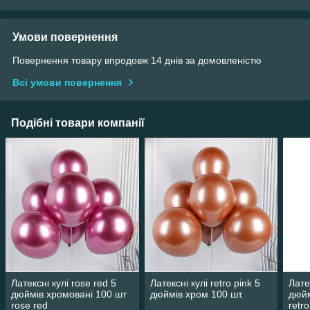
Умови повернення
Повернення товару впродовж 14 днів за домовленістю
Всі умови повернення
Подібні товари компанії
Латексні кулі rose red 5
Латексні кулі retro pink 5
Лате
дюймів хромовані 100 шт
дюймів хром 100 шт.
дюйм
rose red
retr