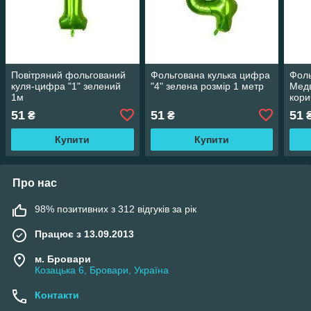
Повітряний фольгований
Фольгована кулька цифра
Фоль
куля-цифра "1" зелений
"4" зелена розмір 1 метр
Медв
1м
кори
51
51
51
₴
₴
Купити
Купити
Про нас
98% позитивних з 312 відгуків за рік
Працює з 13.09.2013
м. Бровари
Козацька 6, Бровари, Україна
Контакти