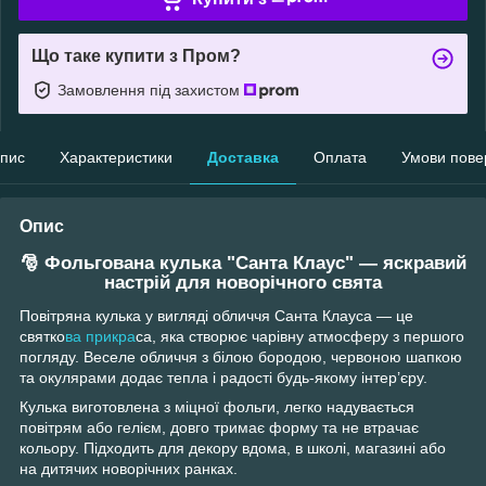
Що таке купити з Пром?
Замовлення під захистом
пис
Характеристики
Доставка
Оплата
Умови пове
Опис
🎅
Фольгована кулька "Санта Клаус" — яскравий
настрій для новорічного свята
Повітряна кулька у вигляді обличчя Санта Клауса — це
святко
ва прикра
са, яка створює чарівну атмосферу з першого
погляду. Веселе обличчя з білою бородою, червоною шапкою
та окулярами додає тепла і радості будь-якому інтер’єру.
Кулька виготовлена з міцної фольги, легко надувається
повітрям або гелієм, довго тримає форму та не втрачає
кольору. Підходить для декору вдома, в школі, магазині або
на дитячих новорічних ранках.