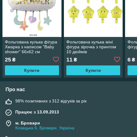
Фольгована кулька фігура
Фольгована кулька міні
Фоль
Хмарка з написом "Baby
фігура зірочка з принтом
фігу
shower" 66х62 см
10 дюймів
25
11
6
₴
₴
₴
Купити
Купити
Про нас
98% позитивних з 312 відгуків за рік
Працює з 13.09.2013
м. Бровари
Козацька 6, Бровари, Україна