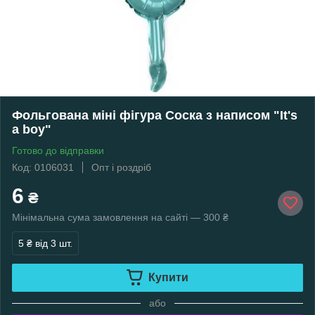
Фольгована міні фігура Соска з написом "It's
a boy"
Готово до відправки
Код: 0106031
Опт і роздріб
6
₴
Мінімальна сума замовлення на сайті — 300 ₴
5 ₴
від 3 шт.
Купити
або