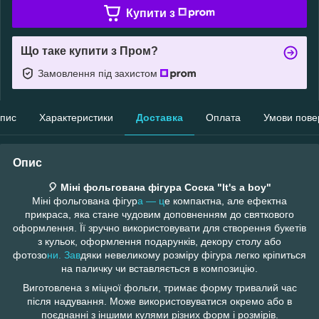
Купити з
Що таке купити з Пром?
Замовлення під захистом
пис
Характеристики
Доставка
Оплата
Умови пове
Опис
🎈 Міні фольгована фігура Соска "It's a boy"
Міні фольгована фігур
а — ц
е компактна, але ефектна
прикраса, яка стане чудовим доповненням до святкового
оформлення. Її зручно використовувати для створення букетів
з кульок, оформлення подарунків, декору столу або
фотозо
ни. Зав
дяки невеликому розміру фігура легко кріпиться
на паличку чи вставляється в композицію.
Виготовлена з міцної фольги, тримає форму тривалий час
після надування. Може використовуватися окремо або в
поєднанні з іншими кулями різних форм і розмірів.