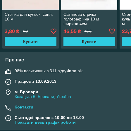
Стрічка для кульок, синя,
Сатинова стрічка
Стрі
10 м
голографічна 10 м
куль
ширина 4см
м
3,80
46,55
23,
₴
₴
4 ₴
49 ₴
Купити
Купити
Про нас
98% позитивних з 311 відгуків за рік
Працює з 13.09.2013
м. Бровари
Козацька 6, Бровари, Україна
Контакти
Сьогодні працює з 10:00 до 18:00
Показати весь графік роботи