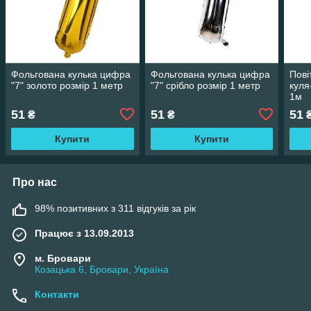
Фольгована кулька цифра
Фольгована кулька цифра
Пові
"7" золото розмір 1 метр
"7" срібло розмір 1 метр
куля
1м
51
51
51
₴
₴
Купити
Купити
Про нас
98% позитивних з 311 відгуків за рік
Працює з 13.09.2013
м. Бровари
Козацька 6, Бровари, Україна
Контакти