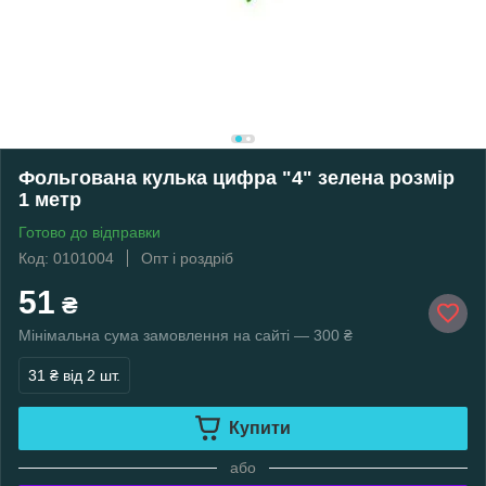
Фольгована кулька цифра "4" зелена розмір
1 метр
Готово до відправки
Код: 0101004
Опт і роздріб
51
₴
Мінімальна сума замовлення на сайті — 300 ₴
31 ₴
від 2 шт.
Купити
або