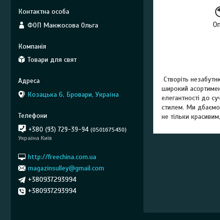
О
ФОП Манжосова Ольга
Товари для свят
Створіть незабутн
широкий асортимен
Козацька 6, Бровари, Україна
елегантності до су
стилем. Ми дбаємо
не тільки красивим
+380 (93) 729-39-94
0501675430
Україна Київ
http://freechina.com.ua
magazinsulley@gmail.com
+380937293994
+380937293994