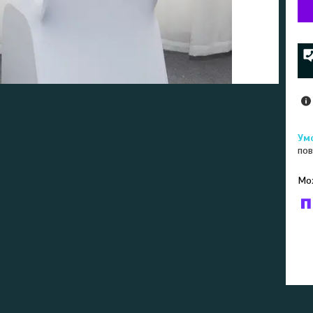
пов
У к
буд