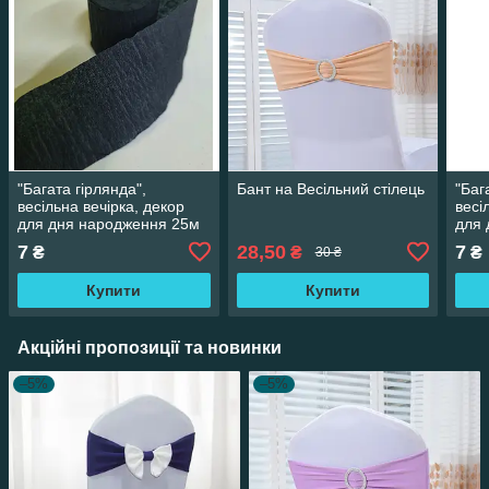
"Багата гірлянда",
Бант на Весільний стілець
"Баг
весільна вечірка, декор
весі
для дня народження 25м
для 
7
28,50
7
₴
₴
₴
30 ₴
Купити
Купити
Акційні пропозиції та новинки
–5%
–5%