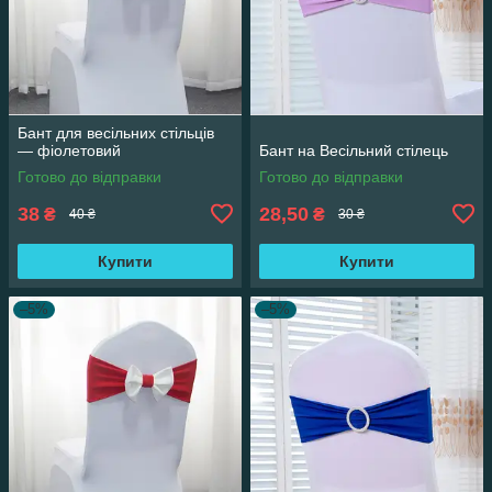
Бант для весільних стільців
— фіолетовий
Бант на Весільний стілець
Готово до відправки
Готово до відправки
38
28,50
₴
₴
40 ₴
30 ₴
Купити
Купити
–5%
–5%