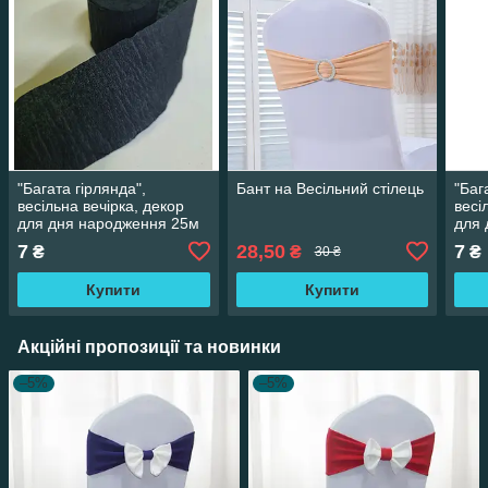
"Багата гірлянда",
Бант на Весільний стілець
"Баг
весільна вечірка, декор
весі
для дня народження 25м
для 
7
28,50
7
₴
₴
₴
30 ₴
Купити
Купити
Акційні пропозиції та новинки
–5%
–5%