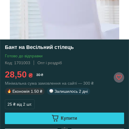
Бант на Весільний стілець
Готово до відправки
Код: 1701003
Опт і роздріб
28,50
₴
30 ₴
Мінімальна сума замовлення на сайті — 300 ₴
Економія
1.50 ₴
Залишилось
2 дні
25 ₴
від 2 шт.
Купити
або