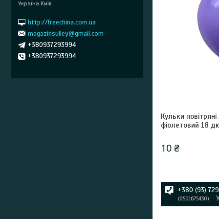
Україна Київ
http://freechina.com.ua
magazinsulley@gmail.com
+380937293994
+380937293994
Кульки повітряні
фіолетовий 18 д
10 ₴
+380 (93) 72
0501675430