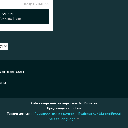
0204033
9-39-94
Україна Київ
улі для свят
вята
Сайт створений на маркетплейсі
Prom.ua
Продавець на Bigl.ua
Товари для свят |
Поскаржитися на контент
|
Політика конфіденційності
Select Language
▼