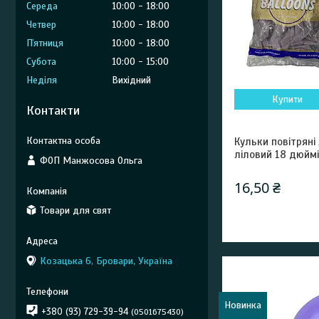
Середа
10:00
18:00
Четвер
10:00
18:00
Пʼятниця
10:00
18:00
Субота
10:00
15:00
Неділя
Вихідний
Купити
Контакти
Кульки повітряні
ліловий 18 дюйм
ФОП Манжосова Ольга
16,50 ₴
Товари для свят
Козацька 6, Бровари, Україна
Новинка
+380 (93) 729-39-94
0501675430