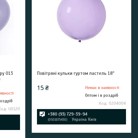
ру 013
Повітряні кульки гуртом пастель 18"
в
15 ₴
Немає в наявності
явності
Оптом і в роздріб
роздріб
0204004
U0120
+380 (93) 729-39-94
Україна Київ
0501675430