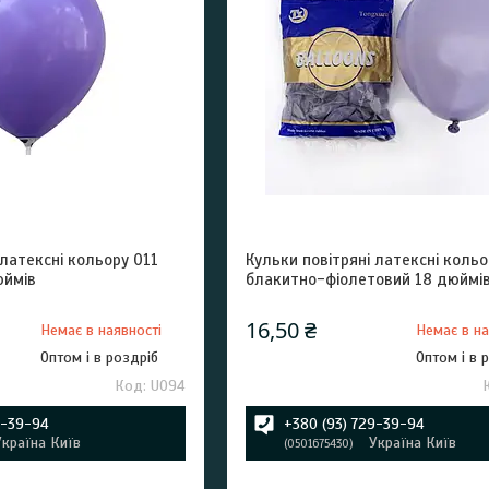
 латексні кольору 011
Кульки повітряні латексні кольо
юймів
блакитно-фіолетовий 18 дюймі
16,50 ₴
Немає в наявності
Немає в на
Оптом і в роздріб
Оптом і в 
U094
9-39-94
+380 (93) 729-39-94
Україна Київ
Україна Київ
0501675430