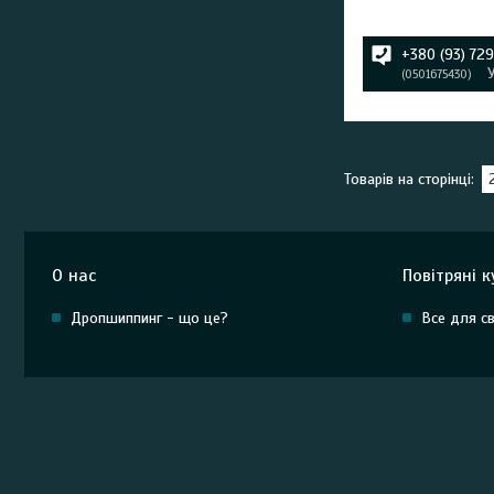
+380 (93) 72
0501675430
О нас
Повітряні к
Дропшиппинг - що це?
Все для с