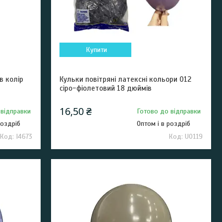
Купити
в колір
Кульки повітряні латексні кольори 012
сіро-фіолетовий 18 дюймів
16,50 ₴
 відправки
Готово до відправки
роздріб
Оптом і в роздріб
I4673
U0119